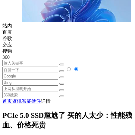
站内
百度
谷歌
必应
搜狗
360
首页
资讯
智能硬件
详情
PCIe 5.0 SSD尴尬了 买的人太少：性能残
血、价格死贵