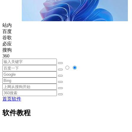
站内
百度
谷歌
必应
搜狗
360
首页
软件
软件教程