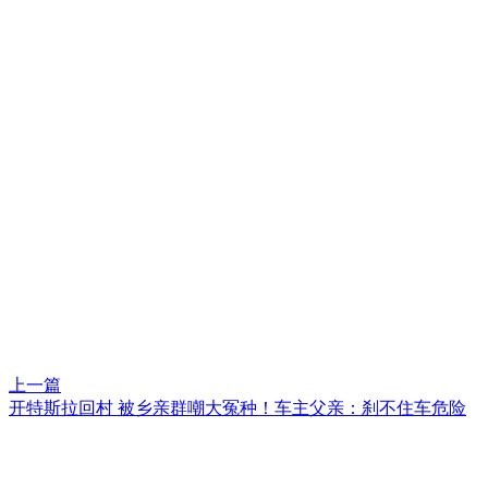
上一篇
开特斯拉回村 被乡亲群嘲大冤种！车主父亲：刹不住车危险