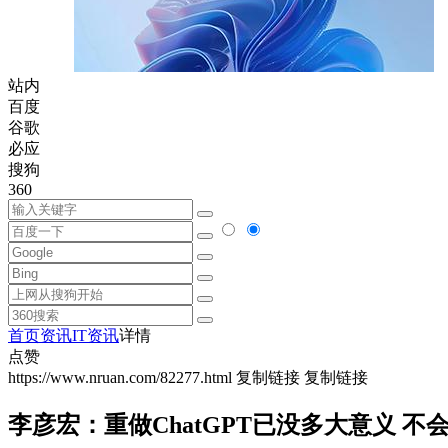
站内
百度
谷歌
必应
搜狗
360
首页
资讯
IT资讯
详情
点赞
https://www.nruan.com/82277.html
复制链接
复制链接
李彦宏：重做ChatGPT已没多大意义 