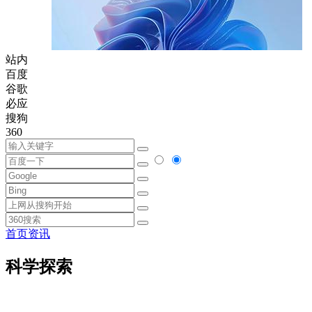
站内
百度
谷歌
必应
搜狗
360
首页
资讯
科学探索