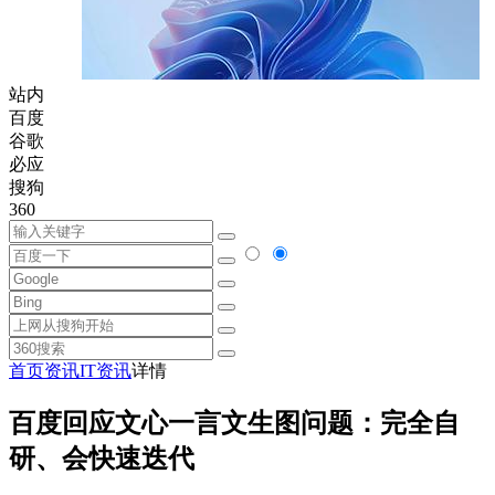
站内
百度
谷歌
必应
搜狗
360
首页
资讯
IT资讯
详情
百度回应文心一言文生图问题：完全自
研、会快速迭代