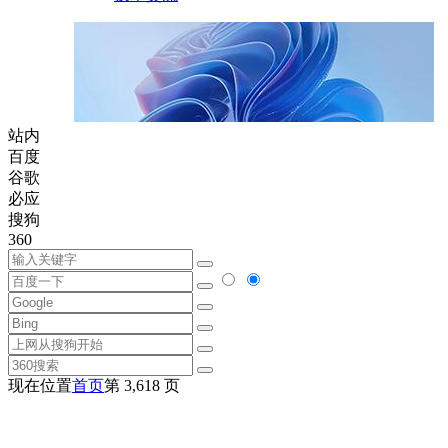
站内
百度
谷歌
必应
搜狗
360
现在位置
首页
第 3,618 页