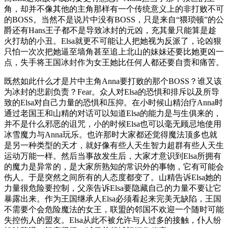
角，却并不像其他的主角那样有一个传统意义上的非打败不可
的BOSS。当然不是说片中没有BOSS，只是来自“猥琐顿”的公
爵还有Hans王子都不是导致冰封的元凶，充其量只能算是趁
火打劫的小丑。Elsa就更不可能让人把她视为反派了，论凶狠
只怕一次次把她逼至墙角甚至追上北山的妹妹还要比她更凶一
点，失手将王国冰封作为女王她比任何人都还要自责和痛苦。
既然如此什么才是片中主角Anna要打败的那个BOSS？谁又该
为冰封的悲剧负责？Fear。众人对Elsa的恐惧和排斥以及所导
致的Elsa对自己力量的恐惧和压抑。在小时候山精治疗Anna时
通过老国王和山精的对话可以知道Elsa的能力是与生俱来的，
并不是什么邪恶的诅咒，小的时候Elsa也可以毫无顾忌地使用
冰雪魔力与Anna玩乐。也许那时大家都还觉得魔法顶多也就
是另一种类型的天才，就好像有些人天生智力超群有些人天生
运动万能一样。然后当事故发生后，大家才意识到Elsa所拥有
的魔力是异常的，是大家所熟知的常识外的事物，它有可能会
伤人。于是突然之间所有的人态度都变了。山精告诉Elsa她的
力量很危险要控制，父亲告诉Elsa要隐藏自己的力量不要让它
暴露出来。作为王国继承人Elsa必须看起来完美无缺陷，王国
不需要个会危险魔法的女王，联盟的邻国不欢迎一个随时可能
失控伤人的盟友。Elsa从此不被允许与人过多的接触，仆人纷