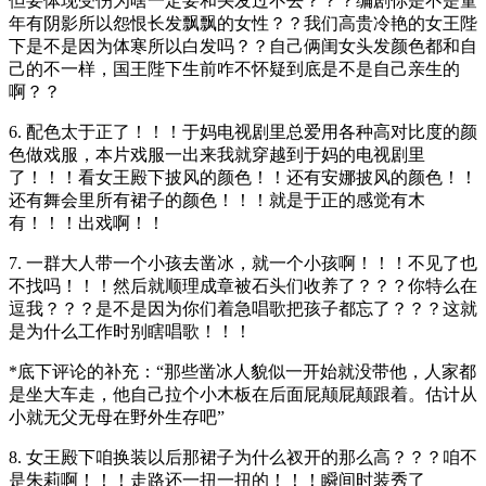
但要体现受伤为啥一定要和头发过不去？？？编剧你是不是童
年有阴影所以怨恨长发飘飘的女性？？我们高贵冷艳的女王陛
下是不是因为体寒所以白发吗？？自己俩闺女头发颜色都和自
己的不一样，国王陛下生前咋不怀疑到底是不是自己亲生的
啊？？
6. 配色太于正了！！！于妈电视剧里总爱用各种高对比度的颜
色做戏服，本片戏服一出来我就穿越到于妈的电视剧里
了！！！看女王殿下披风的颜色！！还有安娜披风的颜色！！
还有舞会里所有裙子的颜色！！！就是于正的感觉有木
有！！！出戏啊！！
7. 一群大人带一个小孩去凿冰，就一个小孩啊！！！不见了也
不找吗！！！然后就顺理成章被石头们收养了？？？你特么在
逗我？？？是不是因为你们着急唱歌把孩子都忘了？？？这就
是为什么工作时别瞎唱歌！！！
*底下评论的补充：“那些凿冰人貌似一开始就没带他，人家都
是坐大车走，他自己拉个小木板在后面屁颠屁颠跟着。估计从
小就无父无母在野外生存吧”
8. 女王殿下咱换装以后那裙子为什么衩开的那么高？？？咱不
是朱莉啊！！！走路还一扭一扭的！！！瞬间时装秀了