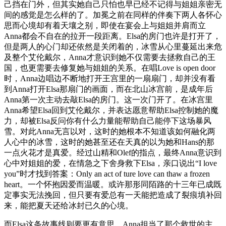
己挡在门外，但其实她自己只怕也早已经不记得与姐姐亲密无
间的感觉是怎么样的了。加冕之前在同样的伴奏下两人各怀心
思而心境却有着天壤之别，即使在宴会上与姐姐并肩而立
Anna都会不自在的拉开一段距离。Elsa的房门也许是打开了，
但是两人的心门却还依然是关闭着的，冰雪从心里蔓延出来危
及整个艾伦戴尔，Anna才意识到她不仅需要去拯救自己的王
国，也更需要去修复她与姐姐的关系。在唱Love is open door
时，Anna边唱边不断地打开王宫里的一扇扇门，却并没有看
到Anna打开Elsa那扇门的画面，而在北山冰宫前，是成年后
Anna第一次主动去敲Elsa的房门。这一次门开了。在冰宫里
Anna希望Elsa回到艾伦戴尔，并表达愿意帮助Elsa控制她的魔
力，却被Elsa反问你有什么力量能帮助自己能停下这场暴风
雪。对此Anna无言以对，这时的她根本不知道该如何融化两
人心中的冰雪，这时的她甚至还在天真的以为她和Hans的那
一点火花才是真爱。经过山精和Olef的指点，最终Anna意识到
心中对姐姐的爱，在情急之下舍身救下Elsa，亲口说出“I love
you”时才找到答案：Only an act of ture love can thaw a frozen
heart。一个怀抱因爱而温暖。或许那形同陌路的十三年已成既
定事实无法挽回，但只要有爱总有一天能把造成了裂痕填补回
来，能把夏天还给冰封已久的心境。
而Elsa这条故事线则要更有意思。Anna担当了那个救世的主