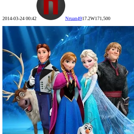
2014-03-24 00:42
Nruan
49
17.2W
171,500