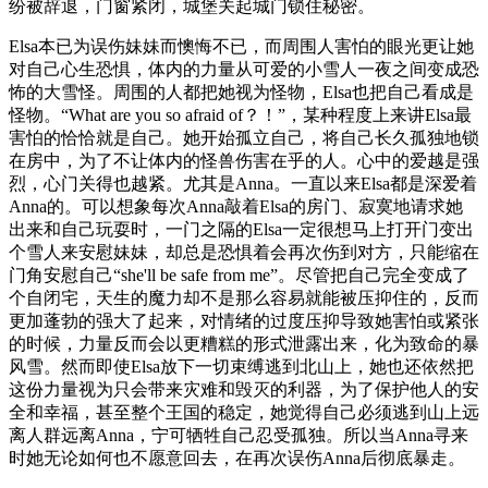
纷被辞退，门窗紧闭，城堡关起城门锁住秘密。
Elsa本已为误伤妹妹而懊悔不已，而周围人害怕的眼光更让她
对自己心生恐惧，体内的力量从可爱的小雪人一夜之间变成恐
怖的大雪怪。周围的人都把她视为怪物，Elsa也把自己看成是
怪物。“What are you so afraid of？！”，某种程度上来讲Elsa最
害怕的恰恰就是自己。她开始孤立自己，将自己长久孤独地锁
在房中，为了不让体内的怪兽伤害在乎的人。心中的爱越是强
烈，心门关得也越紧。尤其是Anna。一直以来Elsa都是深爱着
Anna的。可以想象每次Anna敲着Elsa的房门、寂寞地请求她
出来和自己玩耍时，一门之隔的Elsa一定很想马上打开门变出
个雪人来安慰妹妹，却总是恐惧着会再次伤到对方，只能缩在
门角安慰自己“she'll be safe from me”。尽管把自己完全变成了
个自闭宅，天生的魔力却不是那么容易就能被压抑住的，反而
更加蓬勃的强大了起来，对情绪的过度压抑导致她害怕或紧张
的时候，力量反而会以更糟糕的形式泄露出来，化为致命的暴
风雪。然而即使Elsa放下一切束缚逃到北山上，她也还依然把
这份力量视为只会带来灾难和毁灭的利器，为了保护他人的安
全和幸福，甚至整个王国的稳定，她觉得自己必须逃到山上远
离人群远离Anna，宁可牺牲自己忍受孤独。所以当Anna寻来
时她无论如何也不愿意回去，在再次误伤Anna后彻底暴走。