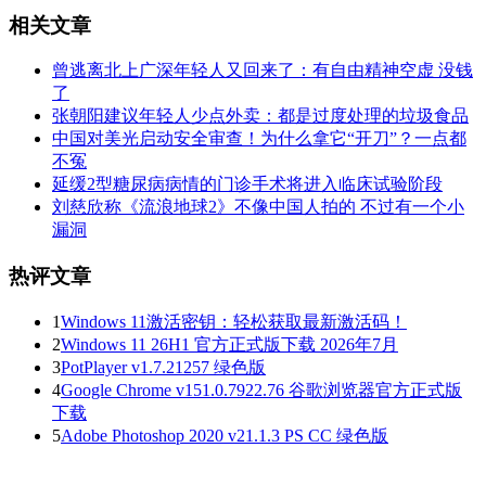
相关文章
曾逃离北上广深年轻人又回来了：有自由精神空虚 没钱
了
张朝阳建议年轻人少点外卖：都是过度处理的垃圾食品
中国对美光启动安全审查！为什么拿它“开刀”？一点都
不冤
延缓2型糖尿病病情的门诊手术将进入临床试验阶段
刘慈欣称《流浪地球2》不像中国人拍的 不过有一个小
漏洞
热评文章
1
Windows 11激活密钥：轻松获取最新激活码！
2
Windows 11 26H1 官方正式版下载 2026年7月
3
PotPlayer v1.7.21257 绿色版
4
Google Chrome v151.0.7922.76 谷歌浏览器官方正式版
下载
5
Adobe Photoshop 2020 v21.1.3 PS CC 绿色版