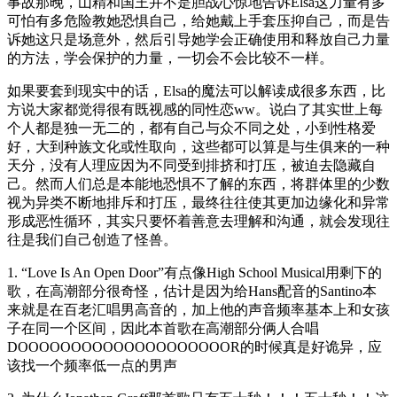
事故那晚，山精和国王并不是胆战心惊地告诉Elsa这力量有多
可怕有多危险教她恐惧自己，给她戴上手套压抑自己，而是告
诉她这只是场意外，然后引导她学会正确使用和释放自己力量
的方法，学会保护的力量，一切会不会比较不一样。
如果要套到现实中的话，Elsa的魔法可以解读成很多东西，比
方说大家都觉得很有既视感的同性恋ww。说白了其实世上每
个人都是独一无二的，都有自己与众不同之处，小到性格爱
好，大到种族文化或性取向，这些都可以算是与生俱来的一种
天分，没有人理应因为不同受到排挤和打压，被迫去隐藏自
己。然而人们总是本能地恐惧不了解的东西，将群体里的少数
视为异类不断地排斥和打压，最终往往使其更加边缘化和异常
形成恶性循环，其实只要怀着善意去理解和沟通，就会发现往
往是我们自己创造了怪兽。
1. “Love Is An Open Door”有点像High School Musical用剩下的
歌，在高潮部分很奇怪，估计是因为给Hans配音的Santino本
来就是在百老汇唱男高音的，加上他的声音频率基本上和女孩
子在同一个区间，因此本首歌在高潮部分俩人合唱
DOOOOOOOOOOOOOOOOOOOOR的时候真是好诡异，应
该找一个频率低一点的男声