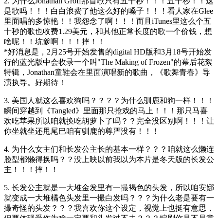
2. 为什么Jonathan Groff那首歌只有五十秒！！！五十秒！！这
是歌吗！！！白白浪费了他这么好的嗓子！！！看人家在Glee
里面唱的多惊艳！！我怨念了啊！！！而且iTunes里这么个五
十秒的歌也收费1.29美元，和其他正常长度的歌一个价钱，想
啥呢！！坑爹啊！！！摔！！
*好消息是，2月25号开始发售的digital HD版和3月18号开始发
行的蓝光版中会收录一个叫"The Making of Frozen"的幕后花絮
特辑，Jonathan童鞋会在里面演唱新的歌曲，《歌舞青春》导
演执导。好期待！
3. 美国人就这么喜欢狗吗？？？？为什么驯鹿和狗一样！！！
瞬间穿越到《Tangled》里面那只抢戏的马上！！！那只马喜
欢吃苹果所以咱就换吃胡萝卜了吗？？完全没区别啊！！！让
你坐就坐还甩尾巴咱有驯鹿的尊严没有！！！
4. 为什么女主们和长发公主长的基本一样？？？咱就这么懒连
脸型都懒得换吗？？没上映以前我以为本片是冬天版的长发公
主！！！摔！！
5. 长发公主就是一大堆金发里有一撮褐色的头发，所以咱安娜
就变成一大堆橘色头发里一撮白发吗？？？为什么老是要有一
撮奇怪的头发？？？我喜欢你这个设定，视觉上也挺有意思，