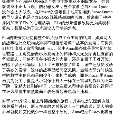
徒生笔下的Snow Queen是个类似于纳尼亚中的白女巫一样喜
欢调戏小正太（误）的邪恶女巫，整个故事也与Snow Queen
没什么太大联系。在Frozen的设定集中也可以看到Snow Queen
的早期设定也是个坏BOSS既视感满满的形象。后来由于种种
原因加重了Elsa的心理活动，Elsa的形象也被改得更为柔弱和
复杂，甚至成为了全片最让人同情的角色。
Elsa的戏份变动使得整个影片形成了双主角的格局，姐妹两人
的故事彼此交织构成冲突不断推动着整个故事的发展，而男角
们则彻底成了背景和绿叶ww。其中Anna那条线是最常见的救
世套路，主角凭借自己乐观向上的精神和义无反顾勇往直前的
坚韧意志，即使不具备多强大的力量，还是克服了千难万险、
破除了误会和隔膜，阻止了灾难拯救了世界，途中还顺便收获
了美妙的爱情，这样的故事已经司空见惯。当然大部分时候这
样的救世主角色都是由少年们来担当成的，而在Frozen里Anna
虽贵为公主，但是从小就像个野人一样在王宫里胡作非为上串
下跳一副精力过剩的样子，让她在后来即使身着宴会礼裙穿行
在狂风暴雪中依然能面不改色看起来也毫不违和。
对于Anna来说，踏上寻回姐姐的旅程，其实也是试图解冻姐
妹关系的过程。两人在事故之后长达十三年的疏远让两人的关
系早就犹如艾伦戴尔一样被整个冰封。Anna恳求Elsa不要将自