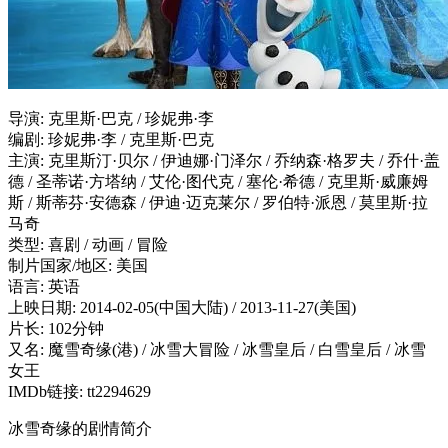
导演: 克里斯·巴克 / 珍妮弗·李
编剧: 珍妮弗·李 / 克里斯·巴克
主演: 克里斯汀·贝尔 / 伊迪娜·门泽尔 / 乔纳森·格罗夫 / 乔什·盖
德 / 圣蒂诺·方塔纳 / 艾伦·图代克 / 塞伦·希德 / 克里斯·威廉姆
斯 / 斯蒂芬·安德森 / 伊迪·迈克莱尔 / 罗伯特·派恩 / 莫里斯·拉
马奇
类型: 喜剧 / 动画 / 冒险
制片国家/地区: 美国
语言: 英语
上映日期: 2014-02-05(中国大陆) / 2013-11-27(美国)
片长: 102分钟
又名: 魔雪奇缘(港) / 冰雪大冒险 / 冰雪皇后 / 白雪皇后 / 冰雪
女王
IMDb链接: tt2294629
冰雪奇缘的剧情简介