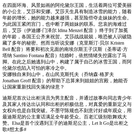
在四面环海、风景如画的阿伦黛尔王国，生活着两位可爱美丽
的小公主，艾莎和安娜。艾莎天生具有制造冰雪的能力，随着
年龄的增长，她的能力越来越强，甚至险些夺走妹妹的生命。
为此国王紧闭宫门，也中断了两姐妹的联系。悲哀的海难过
后，艾莎（伊迪娜·门泽尔 Idina Menzel 配音 ）终于到了加冕
的年龄，各国王公齐来祝贺。艾莎战战兢兢，唯恐被人识破隐
藏了多年的秘密。然而当听说安娜（克里斯汀·贝尔 Kristen
Bell 配音）将要和初次见面的南埃尔斯王子汉斯（圣蒂诺·方
塔纳 Santino Fontana 配音）结婚时，依然情绪失控露出了马
脚。在此之后她逃到山中，构建了属于自己的冰雪王国，而阿
伦黛尔也陷入可怕的寒冷之中。
安娜独自来到山中，在山民克斯托夫（乔纳森·格罗夫
Jonathan Groff 配音）的帮助下总算来到姐姐的宫殿，她能否
让国家重新找回失落的绿意？
迪斯尼首次让出柜演员为男主配音，并通过故事向同志青少年
及其家人传达出认同和出柜的积极信息，对真爱的重新定义与
女权向也是自我突破。不墨守陈规也不刻意讨好成年观众，用
最迪斯尼的公主童话满足全年龄受众。百老汇级别歌舞戏大
赞。Elsa是首个没遇到王子的迪斯尼公主，Let It Go是出柜之
歌#想太多#