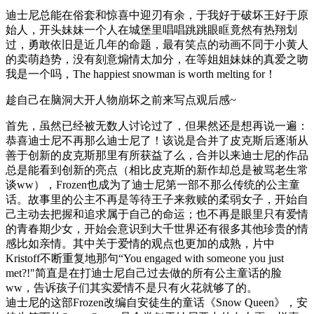
迪士尼总能在俗套和惊喜中迎刃有余，于我好于破坏王好于原
始人，开头妹妹一个人在城堡里唱唱跳跳眼眶竟然有热翔划
过，勇敢依旧是近几年的命题，最有笑点的动画不同于小黄人
的卖萌趋势，没有刻意煽情太加分，在等姐姐妹妹的真爱之吻
我是一个吗，The happiest snowman is worth melting for！
趁自己在脑洞大开人物崩坏之前来写点观后感~
首先，虽然已经被无数人讨论过了，但果然还是想再说一遍：
恭喜迪士尼不再那么迪士尼了！该说是合并了皮克斯后逐渐从
善于创新的皮克斯那里有所获益了么，合并以来迪士尼的作品
总是能看到创新的亮点（相比皮克斯的新作却总是被骂老生常
谈ww），Frozen也成为了迪士尼第一部不那么传统的公主童
话。故事里的公主不再是等待王子来救赎的柔弱女子，开始自
己主动去把握和追求属于自己的命运；也不再是眼里只有爱情
的青春期少女，开始会意识到大千世界还有很多其他珍贵的情
感比如亲情。其中关于爱情的观点也更加的成熟，片中
Kristoff不断重复地那句“You engaged with someone you just
met?!"简直是在打迪士尼自己过去做的所有公主童话的脸
ww，告诉孩子们其实爱情不是只有火花就够了的。
迪士尼的这部Frozen改编自安徒生的童话《Snow Queen》，安