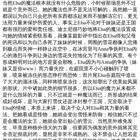
当然Elsa的魔法根本就没有什么危险的，小时候那场意外不过
就是个意外而已。她的魔法也并不是无法可解的，虽然她一直
都误以为自己只会把所有东西都冻起来而不能解冻它们，更无
法用力量来保护所爱的人。事实上Elsa不论对于妹妹还是王国
都有强烈的爱和责任感。迪士尼很巧妙地将Elsa的魔法设置成
与她的情绪紧密联系着，就像某篇影评中指出在Elsa得知父母
的死讯和以为自己杀死了妹妹的时候，周围的雪花都像人悲痛
到极点而失神一样静止在空中，在冰宫里与Anna争执时Elsa内
心的激烈斗争则让身边的雪花失控地化为了狂暴的风雪。有个
形成鲜明对比的地方是宴会那晚，Elsa因为与Anna的争执（妹
妹又是你www）而力量失控，在庭院里不小心碰触到了喷
泉，喷泉被冻住的形态狰狞而恐怖；而片尾Elsa在庭院中造出
了大大的溜冰场，同样将喷泉冻住，这次却塑出了优美如凤翼
的形状。片中诸如此类的细节很多。所以Elsa的魔力从来都不
是什么毁坏的力量，只不过就是一种魔法而已，所形成的结果
或好或坏，是与大家打雪仗还是冰封整个王国，完全取决于
Elsa的情绪，本质上来讲，取决于众人对Elsa和其力量的看
法。把她看成是怪物，她就会变出雪怪来防御；相信她只不过
是会魔法的女王，她就会变出贴心的雪云。当然意外难免发
生，毕竟是种格外强大的力量，但要因为偶发的意外就将其完
全否定彻底封闭，显然是非常不成熟的。这不禁会让人想若是