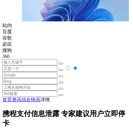
站内
百度
谷歌
必应
搜狗
360
首页
资讯
综合快讯
详情
携程支付信息泄露 专家建议用户立即停
卡