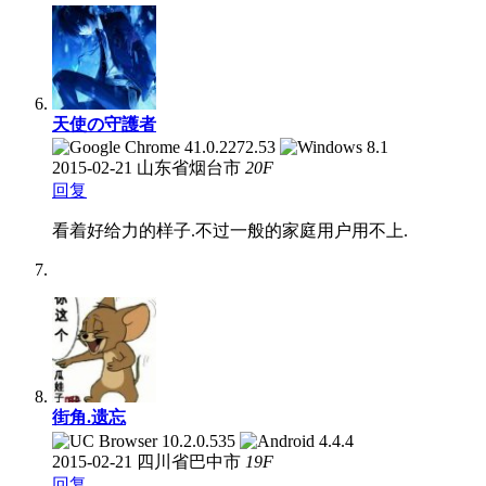
天使の守護者
2015-02-21
山东省烟台市
20
F
回复
看着好给力的样子.不过一般的家庭用户用不上.
街角.遗忘
2015-02-21
四川省巴中市
19
F
回复