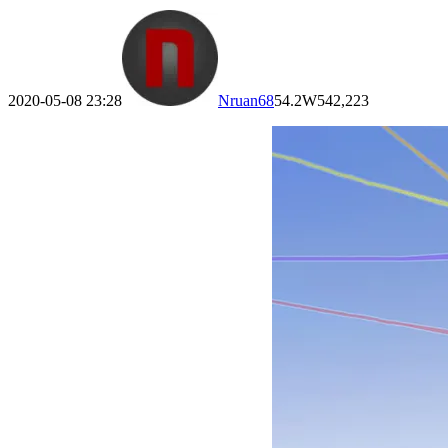
2020-05-08 23:28
Nruan
68
54.2W
542,223