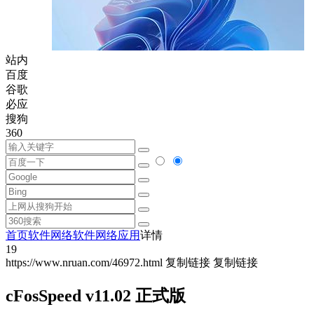
站内
百度
谷歌
必应
搜狗
360
首页
软件
网络软件
网络应用
详情
19
https://www.nruan.com/46972.html
复制链接
复制链接
cFosSpeed v11.02 正式版