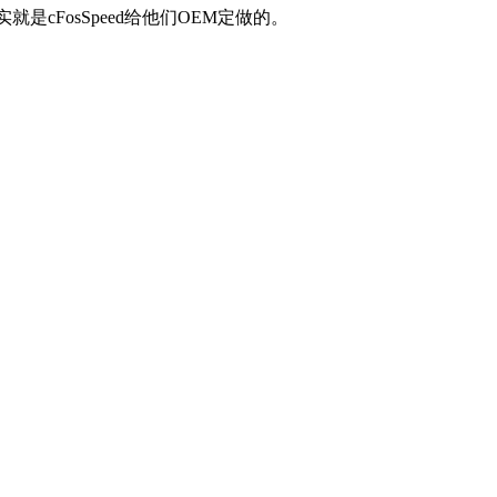
是cFosSpeed给他们OEM定做的。