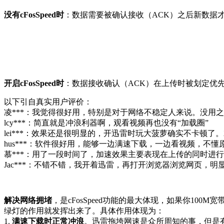
没有cFosSpeed时
：数据需要被确认接收（ACK）之后新数据
开启cFosSpeed时
：数据接收确认（ACK）在上传时被划定优
以下引自真实用户评价：
凌***：我觉得很好用，特别是对于网络不稳定人来说。没用之
lcy***：简直就是冲浪利器啊，观看视频再也没有“加载圈”
lei***：效果还是很明显的，开迅雷时玩大菠萝确实不卡顿
hus***：软件很好用，能够一边满速下载，一边看视频，不
慕***：用了一段时间了，加速效果主要表现在上传的同时进行下载上
Jac***：不错不错，我开着迅雷，再打开浏览器浏览网页，明
解决网络拥堵
，是cFosSpeed功能的最大体现，如果你1
绿灯的作用就发挥出来了。具体作用体现为：
1.
满速下载时正常冲浪
。迅雷拖垮网速是众所周知的事，但是有了