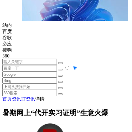
站内
百度
谷歌
必应
搜狗
360
首页
资讯
IT资讯
详情
暑期网上“代开实习证明”生意火爆