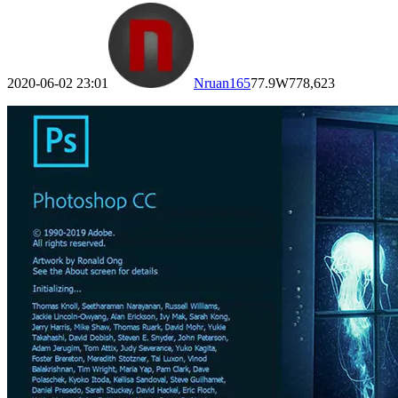
2020-06-02 23:01
Nruan
165
77.9W
778,623