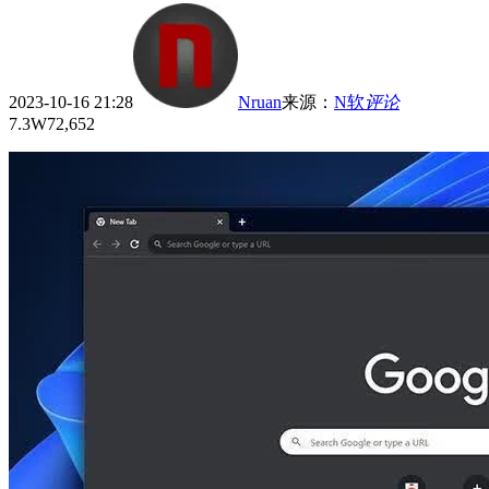
2023-10-16 21:28
Nruan
来源
：
N软
评论
7.3W
72,652