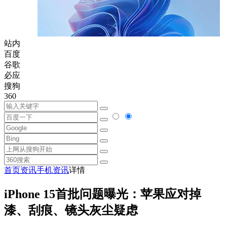
站内
百度
谷歌
必应
搜狗
360
首页
资讯
手机资讯
详情
iPhone 15首批问题曝光：苹果应对掉
漆、刮痕、镜头灰尘疑虑