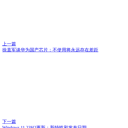
上一篇
徐直军谈华为国产芯片：不使用将永远存在差距
下一篇
Windows 11 23H2更新：新特性和发布日期