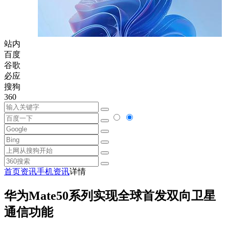
站内
百度
谷歌
必应
搜狗
360
首页
资讯
手机资讯
详情
华为Mate50系列实现全球首发双向卫星
通信功能