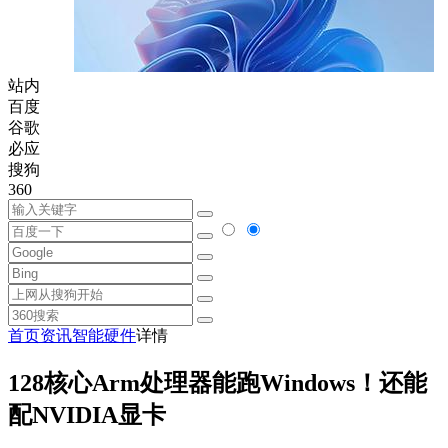
站内
百度
谷歌
必应
搜狗
360
首页
资讯
智能硬件
详情
128核心Arm处理器能跑Windows！还能
配NVIDIA显卡