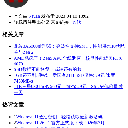
本文由
Nruan
发布于 2023-04-10 18:02
转载请注明出处及原文链接：
N软
相关文章
龙芯3A6000处理器：突破性支持SMT，性能堪比10代酷
睿与Zen 2
AMD杀疯了！Zen5 APU全线泄露：核显性能媲美RTX
4070
SSD数据不能恢复？或许还有的救
1GB还不到3毛钱！爱国者2TB SSD仅售579元 速度
7450MB/s
1TB三星980 Pro仅569元、致态529元！SSD史低价最后
一天
热评文章
1
Windows 11激活密钥：轻松获取最新激活码！
2
Windows 11 26H1 官方正式版下载 2026年7月