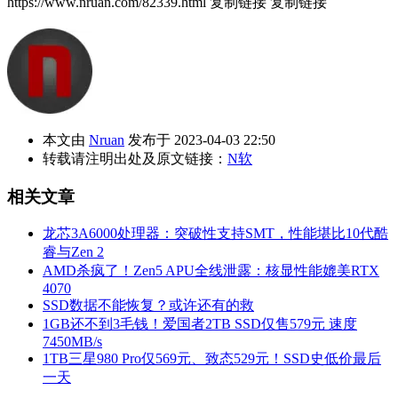
https://www.nruan.com/82339.html
复制链接
复制链接
本文由
Nruan
发布于 2023-04-03 22:50
转载请注明出处及原文链接：
N软
相关文章
龙芯3A6000处理器：突破性支持SMT，性能堪比10代酷
睿与Zen 2
AMD杀疯了！Zen5 APU全线泄露：核显性能媲美RTX
4070
SSD数据不能恢复？或许还有的救
1GB还不到3毛钱！爱国者2TB SSD仅售579元 速度
7450MB/s
1TB三星980 Pro仅569元、致态529元！SSD史低价最后
一天