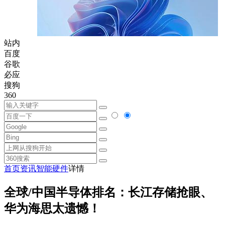
站内
百度
谷歌
必应
搜狗
360
首页
资讯
智能硬件
详情
全球/中国半导体排名：长江存储抢眼、
华为海思太遗憾！