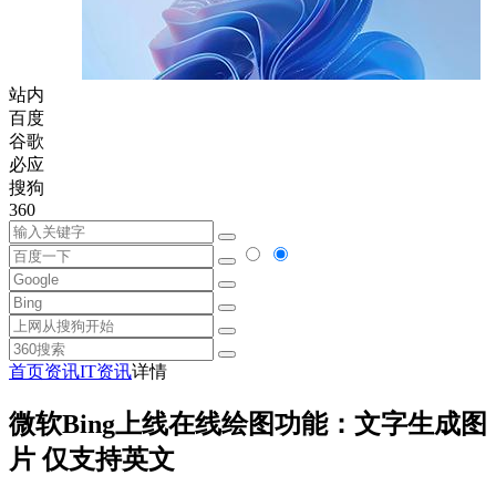
站内
百度
谷歌
必应
搜狗
360
首页
资讯
IT资讯
详情
微软Bing上线在线绘图功能：文字生成图
片 仅支持英文