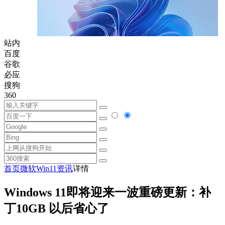
站内
百度
谷歌
必应
搜狗
360
首页
微软
Win11资讯
详情
Windows 11即将迎来一波重磅更新：补
丁10GB 以后省心了