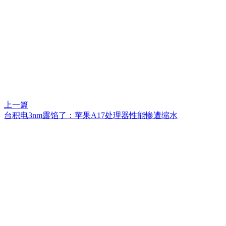
上一篇
台积电3nm露馅了：苹果A17处理器性能惨遭缩水