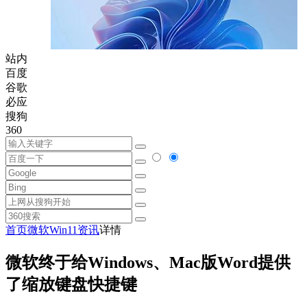
站内
百度
谷歌
必应
搜狗
360
首页
微软
Win11资讯
详情
微软终于给Windows、Mac版Word提供
了缩放键盘快捷键