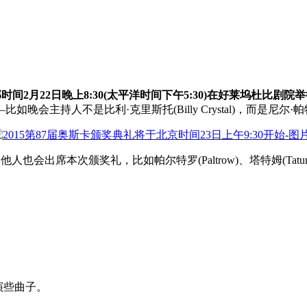
部时间2月22日晚上8:30(太平洋时间下午5:30)在好莱坞杜比
比利·克里斯托(Billy Crystal)，而是尼尔·帕特里克·哈里斯(
还有其他人也会出席本次颁奖礼，比如帕尔特罗(Paltrow)、塔特姆(Tatum
起表演些曲子。