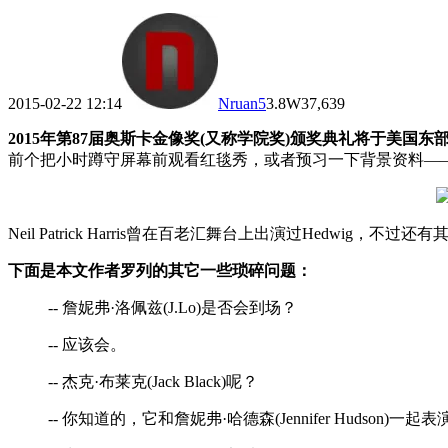
2015-02-22 12:14
Nruan
5
3.8W
37,639
2015年第87届奥斯卡金像奖(又称学院奖)颁奖典礼将于美国东
前个把小时蹲守屏幕前观看红毯秀，或者预习一下背景资料——比如晚会主持人不是
Neil Patrick Harris曾在百老汇舞台上出演过Hedwig，不过
下面是本文作者罗列的其它一些琐碎问题：
-- 詹妮弗·洛佩兹(J.Lo)是否会到场？
-- 应该会。
-- 杰克·布莱克(Jack Black)呢？
-- 你知道的，它和詹妮弗·哈德森(Jennifer Hudson)一