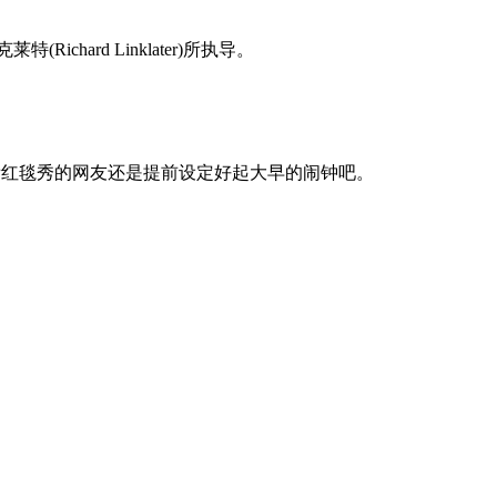
chard Linklater)所执导。
”。想看红毯秀的网友还是提前设定好起大早的闹钟吧。