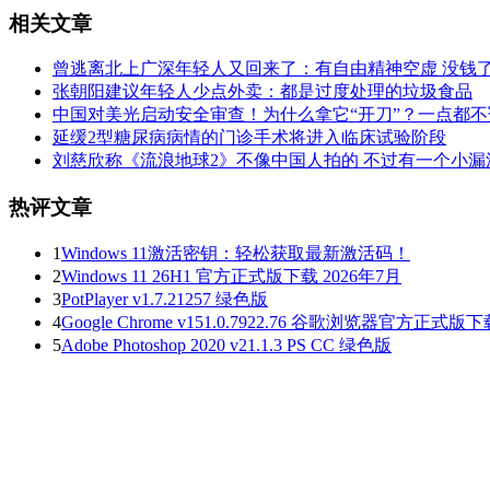
相关文章
曾逃离北上广深年轻人又回来了：有自由精神空虚 没钱
张朝阳建议年轻人少点外卖：都是过度处理的垃圾食品
中国对美光启动安全审查！为什么拿它“开刀”？一点都不
延缓2型糖尿病病情的门诊手术将进入临床试验阶段
刘慈欣称《流浪地球2》不像中国人拍的 不过有一个小漏
热评文章
1
Windows 11激活密钥：轻松获取最新激活码！
2
Windows 11 26H1 官方正式版下载 2026年7月
3
PotPlayer v1.7.21257 绿色版
4
Google Chrome v151.0.7922.76 谷歌浏览器官方正式版
5
Adobe Photoshop 2020 v21.1.3 PS CC 绿色版