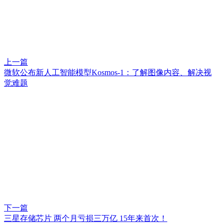
上一篇
微软公布新人工智能模型Kosmos-1：了解图像内容、解决视
觉难题
下一篇
三星存储芯片 两个月亏损三万亿 15年来首次！