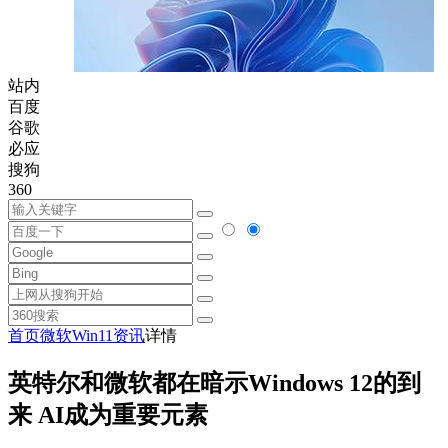
站内
百度
谷歌
必应
搜狗
360
首页
微软
Win11资讯
详情
英特尔和微软都在暗示Windows 12的到
来 AI成为重要元素