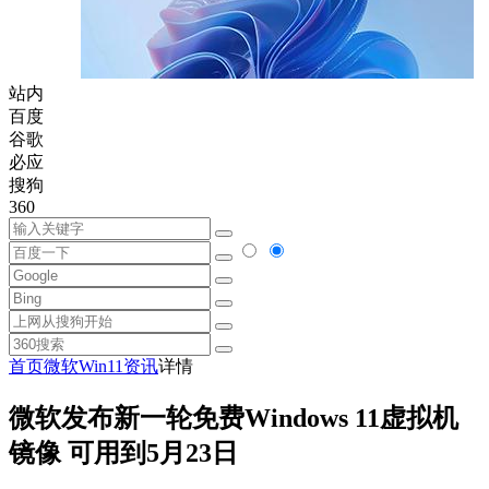
站内
百度
谷歌
必应
搜狗
360
首页
微软
Win11资讯
详情
微软发布新一轮免费Windows 11虚拟机
镜像 可用到5月23日