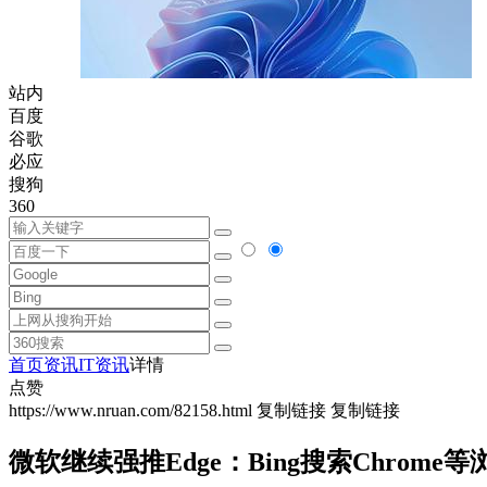
站内
百度
谷歌
必应
搜狗
360
首页
资讯
IT资讯
详情
点赞
https://www.nruan.com/82158.html
复制链接
复制链接
微软继续强推Edge：Bing搜索Chrome