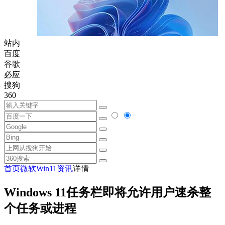
站内
百度
谷歌
必应
搜狗
360
首页
微软
Win11资讯
详情
Windows 11任务栏即将允许用户速杀整
个任务或进程