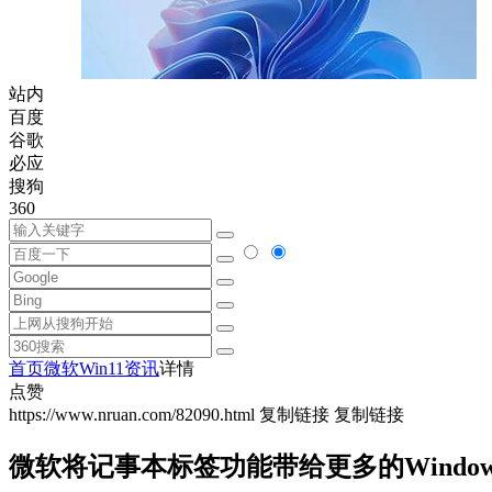
站内
百度
谷歌
必应
搜狗
360
首页
微软
Win11资讯
详情
点赞
https://www.nruan.com/82090.html
复制链接
复制链接
微软将记事本标签功能带给更多的Window