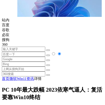
站内
百度
谷歌
必应
搜狗
360
首页
微软
Win11资讯
详情
PC 10年最大跌幅 2023依寒气逼人：复活
要靠Win10终结