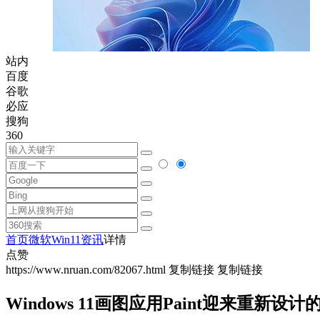
站内
百度
谷歌
必应
搜狗
360
首页
微软
Win11资讯
详情
点赞
https://www.nruan.com/82067.html
复制链接
复制链接
Windows 11画图应用Paint迎来重新设