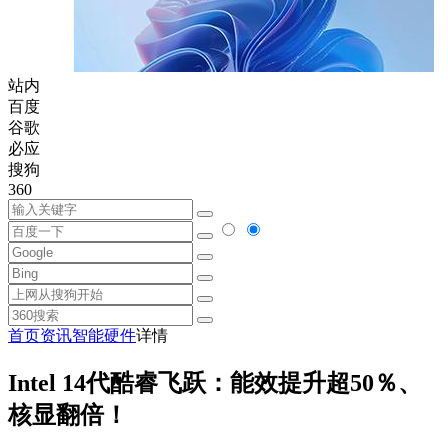
站内
百度
谷歌
必应
搜狗
360
首页
资讯
智能硬件
详情
Intel 14代酷睿飞跃：能效提升超50％、
核显翻倍！