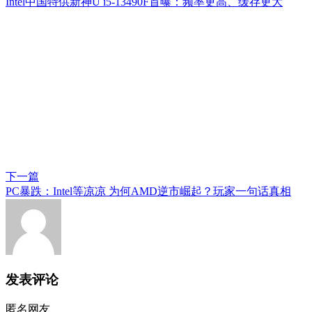
Intel中国特供新神U i5-13490F首曝：频率更高、缓存更大
下一篇
PC暴跌：Intel等凉凉 为何AMD逆市崛起？玩家一句话真相
发表评论
匿名网友