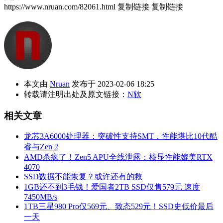
https://www.nruan.com/82061.html
复制链接
复制链接
本文由
Nruan
发布于 2023-02-06 18:25
转载请注明出处及原文链接：
N软
相关文章
龙芯3A6000处理器：突破性支持SMT，性能堪比10代酷
睿与Zen 2
AMD杀疯了！Zen5 APU全线泄露：核显性能媲美RTX
4070
SSD数据不能恢复？或许还有的救
1GB还不到3毛钱！爱国者2TB SSD仅售579元 速度
7450MB/s
1TB三星980 Pro仅569元、致态529元！SSD史低价最后
一天