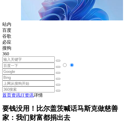
站内
百度
谷歌
必应
搜狗
360
首页
资讯
IT资讯
详情
要钱没用！比尔盖茨喊话马斯克做慈善
家：我们财富都捐出去