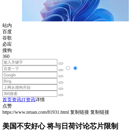
站内
百度
谷歌
必应
搜狗
360
首页
资讯
IT资讯
详情
点赞
https://www.nruan.com/81931.html
复制链接
复制链接
美国不安好心 将与日荷讨论芯片限制