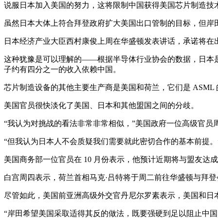
说服日本加入美国的努力，这将限制中国获得美国芯片制造技
虽然日本大体上符合拜登政府扩大美国出口管制的目标，但岸
日本经济产业大臣西村康俊上周在华盛顿发表讲话，承诺将在
这种犹豫是可以理解的——根据半导体行业协会的数据，日本是
子约有四分之一的收入依赖中国。
芯片制造设备的其他主要生产商是美国和荷兰，它们是 ASM
美国官员很快淡化了美国、日本和其他盟国之间的分歧。
“我认为对挑战的看法非常非常相似，”美国政府一位高级官员
“但我认为日本人不会质疑我们需要就此密切合作的基本前提。
美国商务部一位官员在 10 月份表示，他预计近期将与盟友达
白宫周四表示，荷兰首相马克·吕特将于周二前往华盛顿与拜登
尽管如此，美国前亚洲高级外交官丹尼尔罗素表示，美国和日
“岸田希望美国采取适得其反的做法，既要强硬到足以阻止中国