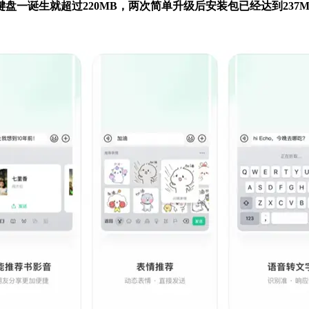
一诞生就超过220MB，两次简单升级后安装包已经达到237M