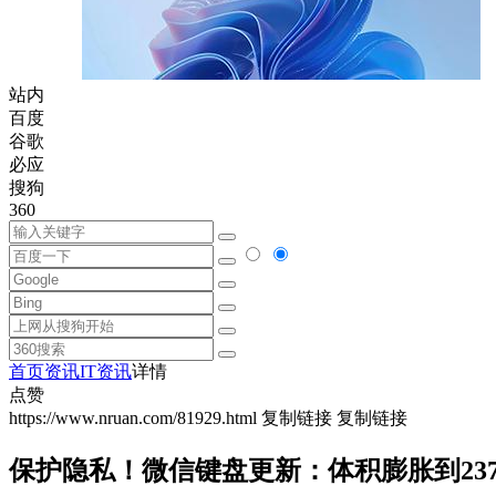
站内
百度
谷歌
必应
搜狗
360
首页
资讯
IT资讯
详情
点赞
https://www.nruan.com/81929.html
复制链接
复制链接
保护隐私！微信键盘更新：体积膨胀到237