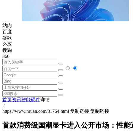
站内
百度
谷歌
必应
搜狗
360
首页
资讯
智能硬件
详情
2
https://www.nruan.com/81764.html
复制链接
复制链接
首款消费级国潮显卡进入公开市场：性能追平G