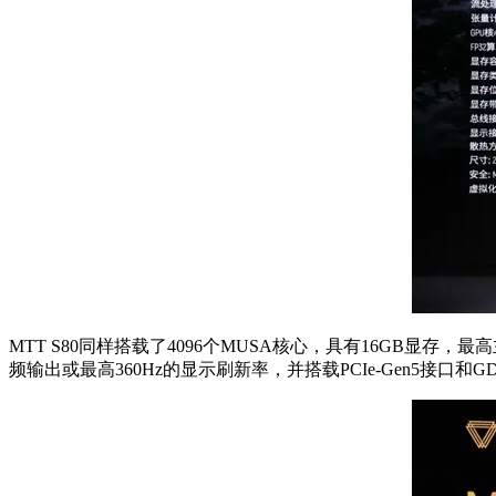
MTT S80同样搭载了4096个MUSA核心，具有16GB显存，最
频输出或最高360Hz的显示刷新率，并搭载PCIe-Gen5接口和G