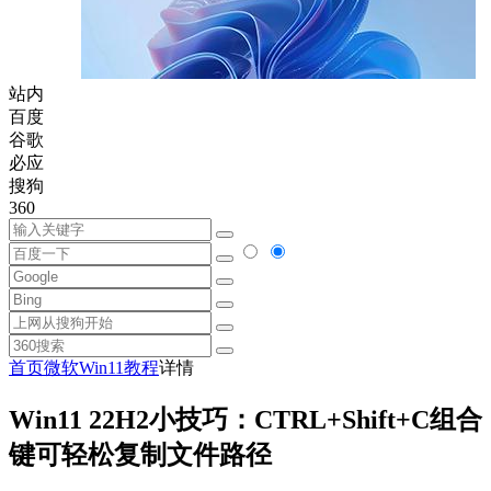
站内
百度
谷歌
必应
搜狗
360
首页
微软
Win11教程
详情
Win11 22H2小技巧：CTRL+Shift+C组合
键可轻松复制文件路径