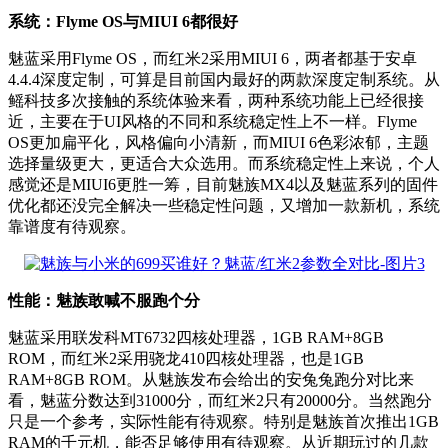
系统：Flyme OS与MIUI 6都很好
魅蓝采用Flyme OS，而红米2采用MIUI 6，两者都基于安卓
4.4.4深度定制，可算是目前国内最好的两款深度定制系统。从
鳐科技多次接触的系统体验来看，两种系统功能上已经很接
近，主要在于UI风格的不同和系统稳定性上不一样。Flyme
OS更加扁平化，风格偏向小清新，而MIUI 6色彩浓郁，主题
选择量级更大，更适合大众选用。而系统稳定性上来说，个人
感觉还是MIUI6更胜一筹，目前魅族MX4以及魅蓝系列的固件
优化都还没完全解决一些稳定性问题，又增加一款新机，系统
靠谱度有待观察。
性能：魅族敢喊不服跑个分
魅蓝采用联发科MT6732四核处理器，1GB RAM+8GB
ROM，而红米2采用骁龙410四核处理器，也是1GB
RAM+8GB ROM。从魅族发布会给出的安兔兔跑分对比来
看，魅蓝分数达到31000分，而红米2只有20000分。当然跑分
只是一个参考，实际性能有待观察。特别是魅族首次推出1GB
RAM的千元机，能否足够使用有待观察。从近期玩过的几款