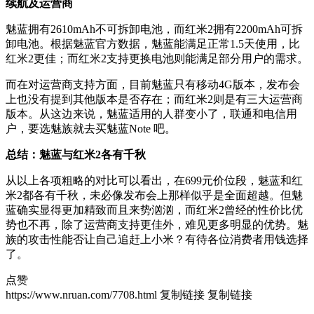
续航及运营商
魅蓝拥有2610mAh不可拆卸电池，而红米2拥有2200mAh可拆
卸电池。根据魅蓝官方数据，魅蓝能满足正常1.5天使用，比
红米2更佳；而红米2支持更换电池则能满足部分用户的需求。
而在对运营商支持方面，目前魅蓝只有移动4G版本，发布会
上也没有提到其他版本是否存在；而红米2则是有三大运营商
版本。从这边来说，魅蓝适用的人群变小了，联通和电信用
户，要选魅族就去买魅蓝Note 吧。
总结：魅蓝与红米2各有千秋
从以上各项粗略的对比可以看出，在699元价位段，魅蓝和红
米2都各有千秋，未必像发布会上那样似乎是全面超越。但魅
蓝确实显得更加精致而且来势汹汹，而红米2曾经的性价比优
势也不再，除了运营商支持更佳外，难见更多明显的优势。魅
族的攻击性能否让自己追赶上小米？有待各位消费者用钱选择
了。
点赞
https://www.nruan.com/7708.html
复制链接
复制链接