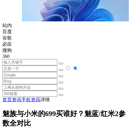
站内
百度
谷歌
必应
搜狗
360
首页
资讯
手机资讯
详情
魅族与小米的699买谁好？魅蓝/红米2参
数全对比