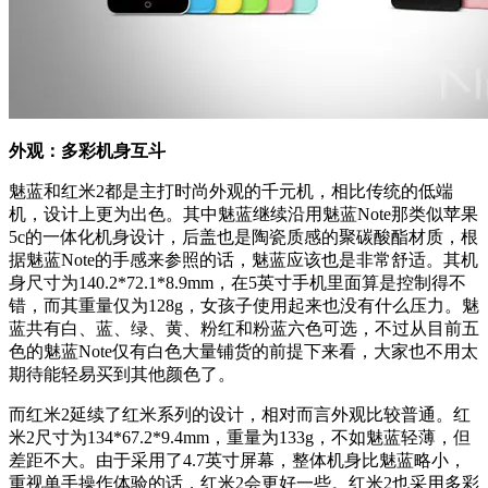
外观：多彩机身互斗
魅蓝和红米2都是主打时尚外观的千元机，相比传统的低端
机，设计上更为出色。其中魅蓝继续沿用魅蓝Note那类似苹果
5c的一体化机身设计，后盖也是陶瓷质感的聚碳酸酯材质，根
据魅蓝Note的手感来参照的话，魅蓝应该也是非常舒适。其机
身尺寸为140.2*72.1*8.9mm，在5英寸手机里面算是控制得不
错，而其重量仅为128g，女孩子使用起来也没有什么压力。魅
蓝共有白、蓝、绿、黄、粉红和粉蓝六色可选，不过从目前五
色的魅蓝Note仅有白色大量铺货的前提下来看，大家也不用太
期待能轻易买到其他颜色了。
而红米2延续了红米系列的设计，相对而言外观比较普通。红
米2尺寸为134*67.2*9.4mm，重量为133g，不如魅蓝轻薄，但
差距不大。由于采用了4.7英寸屏幕，整体机身比魅蓝略小，
重视单手操作体验的话，红米2会更好一些。红米2也采用多彩