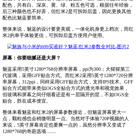
配色，共有白、深灰、黄、绿、粉五色可选，根据往年经验，
后三种颜色也不好弄，但红米2是可拆卸后盖，因此更换其他
配色比魅蓝要简单。
整体来说，魅蓝的设计要更美观，一体化机身更上档次，而红
米2的单手体验更佳，可拆卸后盖方便用户使用。
屏幕：你要细腻还是大屏？
魅蓝采用5英寸1280*768分辨率屏幕，ppi为300；大猩猩第三
代玻璃，采用GFF贴合方式。而红米2采用5英寸1280*720分辨
率屏幕，312ppi，同样采用GFF贴合方式，支持IPS技术。GFF
贴合方式能带来类似OGS全贴合方式的透光率和视觉效果，
但玻璃和屏幕之间仔细看还是有一层隔开的层，不如OGS全
贴合，胜在成本便宜。
整体来看魅蓝和红米2的屏幕参数接近，但魅蓝屏幕更大一
点，颗粒感也会稍微明显一点。当然对于体验720P视频的人
来说，5英寸屏幕肯定也要爽一点的，虽然分辨率又变成了
1280*768的奇葩选项……