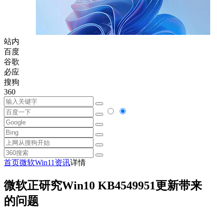
站内
百度
谷歌
必应
搜狗
360
首页
微软
Win11资讯
详情
微软正研究Win10 KB4549951更新带来
的问题