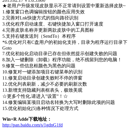
2015.02.17 V1.6.5.800
★老用户升级发现皮肤显示不正常请到设置中重新选择皮肤~
1.修复窗口色调编辑按钮的颜色应用失效
2.完善对Lnk快捷方式的指向路径识别
3.优化程序启动速度、右键快捷加入窗口打开速度
4.完善皮肤名称并更新两款皮肤中的工具图标
5.支持右键发送到（SendTo）本程序
*6.优化对只有C盘用户的初始化支持，目录为程序运行目录下
Goto
7.优化初始化启动目录已存在但依然提示创建失败的问题
8.加入一键删除（卸载）程序功能，绝不残留到您的电脑！
9.修复一些信息框颜色为黑色的问题
10.修复对一键添加项目右键菜单的识别
11.修复启动目录创建失败时不停的弹窗
12.优化列表刷新，减少不必要的刷新次数
13.新增支持隐藏列表框表头，极致美观
☆更多个性化,请进入”设置”！☆
14.修复编辑某项目启动名转换为大写时删除此项的问题
15.优化初始化[5]各种情况下处理方式
Win+R Adde下载地址：
http://pan.baidu.com/s/1gdnG1fd