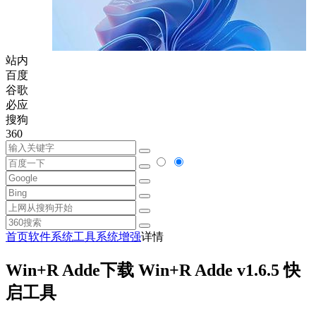
站内
百度
谷歌
必应
搜狗
360
首页
软件
系统工具
系统增强
详情
Win+R Adde下载 Win+R Adde v1.6.5 快
启工具