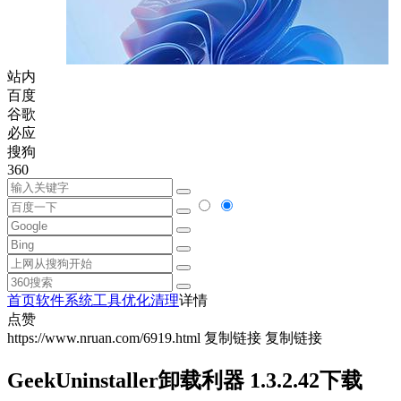
站内
百度
谷歌
必应
搜狗
360
首页
软件
系统工具
优化清理
详情
点赞
https://www.nruan.com/6919.html
复制链接
复制链接
GeekUninstaller卸载利器 1.3.2.42下载