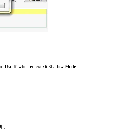
an Use It’ when enter/exit Shadow Mode.
用期；