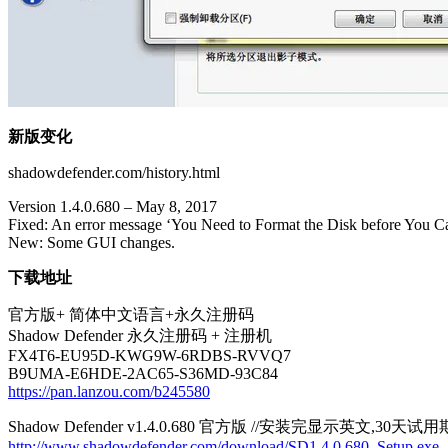
新版变化
shadowdefender.com/history.html
Version 1.4.0.680 – May 8, 2017
Fixed: An error message ‘You Need to Format the Disk before You C
New: Some GUI changes.
下载地址
官方版+ 简体中文语言+永久注册码
Shadow Defender 永久注册码 + 注册机
FX4T6-EU95D-KWG9W-6RDBS-RVVQ7
B9UMA-E6HDE-2AC65-S36MD-93C84
https://pan.lanzou.com/b245580
Shadow Defender v1.4.0.680 官方版 //安装完显示英文,30天试
http://www.shadowdefender.com/download/SD1.4.0.680_Setup.exe