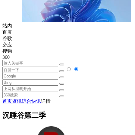
站内
百度
谷歌
必应
搜狗
360
首页
资讯
综合快讯
详情
沉睡谷第二季