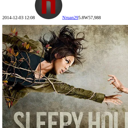
2014-12-03 12:08
Nruan
29
5.8W
57,988