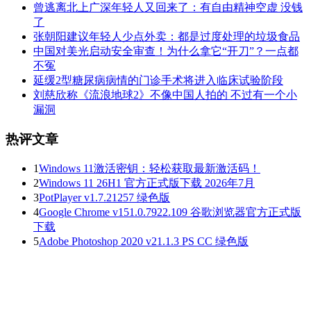
曾逃离北上广深年轻人又回来了：有自由精神空虚 没钱
了
张朝阳建议年轻人少点外卖：都是过度处理的垃圾食品
中国对美光启动安全审查！为什么拿它“开刀”？一点都
不冤
延缓2型糖尿病病情的门诊手术将进入临床试验阶段
刘慈欣称《流浪地球2》不像中国人拍的 不过有一个小
漏洞
热评文章
1
Windows 11激活密钥：轻松获取最新激活码！
2
Windows 11 26H1 官方正式版下载 2026年7月
3
PotPlayer v1.7.21257 绿色版
4
Google Chrome v151.0.7922.109 谷歌浏览器官方正式版
下载
5
Adobe Photoshop 2020 v21.1.3 PS CC 绿色版