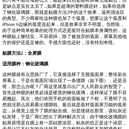
的只有平面区域那么大，贴起来自然是能和屏幕无缝贴合，但
是缺点是实在太丑了...如果是超薄的塑料膜还好，如果你选择
了钢化玻璃膜，那就是贴膜方法2中的这个效果，逼死强迫症
的典型。不少商家给这种膜也加了个弧度，想要让这个弧度和
iPhone 6边缘的弧度连起来，但是效果非常不明显。当然啦，
由于这种简单粗暴的处理方式还是挺符合贴膜本身属性的，这
种膜贴上够结实，不容易掉，除了被放弃的弧面，屏幕其他地
方的保护还是足够的。手感方面也还好，没有特别奇怪。
贴膜方法2：全屏膜
适用膜种：钢化玻璃膜
这种膜就有点思路广了，它直接选择了无视弧面屏，整张架在
屏幕上，于是在弧面区域出现了一条缝隙（如下图），还是丑
呀，那怎么办呢？厂商这里就显示出广大人民群众的智慧了，
首先这种膜的材质必须是硬质的钢化玻璃，这样保证了膜不容
易翘起。其次，他们依照手机的前面板做了个框，不透明了当
然就没那么容易看出缝隙啦。最后就是面对弧面屏万能的弧形
边，从视觉上提升了膜的贴合感。但是缝就在那里，该钻灰还
钻灰呀，于是厂商们想出了两种解决方法：由于钢化玻璃膜的
贴屏原理是在膜上有一层硅胶涂层，粘灰的也正是这个涂层，
于是让它不钻灰的办法就是，在边框部分索性不加胶避免粘