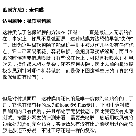
贴膜方法3：全包膜
适用膜种：极软材料膜
这种类似于包保鲜膜的方法在“江湖”上一直是最让人无语的存
在，事实上，如果不是弧面屏，这种贴膜方法恐怕早就“失传”
了。因为这种极软膜除了能保护手机不被划伤几乎没有任何优
点。它自己容易磨花、容易破损、会把屏幕变成涩屏，而且在
贴的时候需要借助喷胶（有些胶在膜上，可以直接喷水）和电
吹风，操作起来相对复杂，还不容易去除，因此以前的超软膜
极少见到针对哪个机器做的，都是像下图这样整张的（真的很
像保鲜膜有没有）。
但是对付弧面屏，这种膜倒还真的是唯一能做到全贴合的，于
是，它也有模有样的成为iPhone 6/6 Plus专用。下图中这种膜
目前国内只有代购，并且都处于无货状态，因此我还没有实际
测试。按国外网友的评测来看，需要先喷胶，然后用吹风机将
边缘处加热到完全贴合，实际效果有没有比之前我用过的超软
膜进步还不好说，不过工序还是一样的复杂。