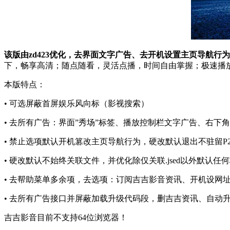
该版由zd423优化，去界面文字广告、去开机设置主页导航行
下，畅享高清；随点随看，灵活点播，时间自由掌握；极速播
本版特点：
• 可选屏蔽首屏娱乐风向标（影视搜索）
• 去所有广告：界面”秀场”标签、播放控制栏文字广告、右下
• 禁止选项默认开机篡改主页导航行为，硬改默认退出不驻留P
• 硬改默认不始终关联文件，并优化除仅关联.jsed以外默认任
• 去帮助菜单多余项，去选项：订阅吉吉影音资讯、开机设网
• 去所有广告接口并屏蔽加载升级代码段，删吉吉资讯、自动
吉吉影音目前不支持64位浏览器！