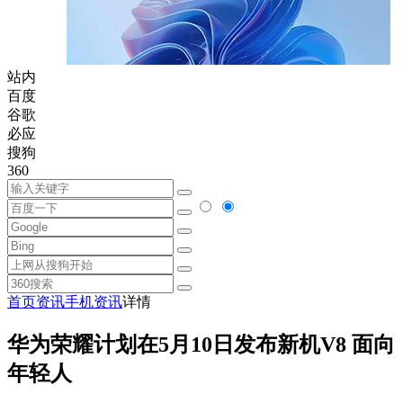
站内
百度
谷歌
必应
搜狗
360
首页
资讯
手机资讯
详情
华为荣耀计划在5月10日发布新机V8 面向
年轻人