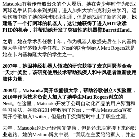
Matsuoka有着传奇般出众的个人履历。她在青少年时作为职业
网球选手从日本来到美国，进入加州大学伯克利分校学习。运
动伤痛中断了她的网球职业生涯，但是她找到了新的兴趣。
她
建造了一个打网球的机器人，这让她获得了进入MIT攻读
PHD的机会，并帮助她开发了突破性的机器臂BarrettHand。
之后，她在学术界任教十年，作为机器人教授先后在卡内基梅
隆大学和华盛顿大学任教。Nest的联合创始人Matt Rogers就是
她在卡内基梅隆大学的学生之一。
2007年，她因神经机器人领域的研究获得了麦克阿瑟基金会
“天才”奖励，该研究使用技术帮助残疾人和中风患者重新使用
肢体力量。
2009年，Matsuoka离开华盛顿大学，帮助谷歌创立X实验室，
2010年作为技术负责人加入了她学生Matt Rogers创立的
Nest。
在这里，Matsuoka开发了公司自动化产品的用户界面和
学习算法。谷歌在2014年收购了Nest，一年后Mastsuoka宣布
离开谷歌加入Twitter，但是由于疾病暂时中止了职业生涯。
去年，Matsuoka说她已经恢复健康，但是还未决定接下来的职
业道路。她的Medium博文中说：“我现在主要陪陪家人，并进