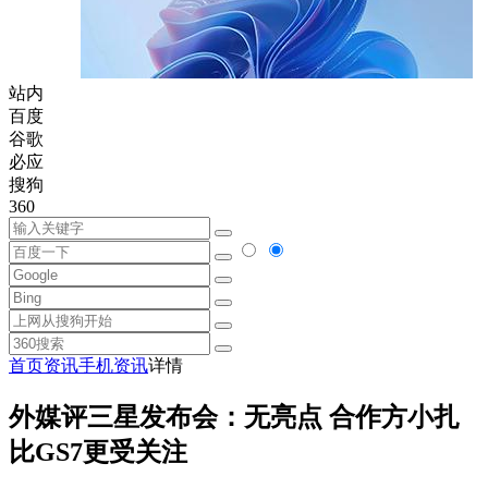
站内
百度
谷歌
必应
搜狗
360
首页
资讯
手机资讯
详情
外媒评三星发布会：无亮点 合作方小扎
比GS7更受关注