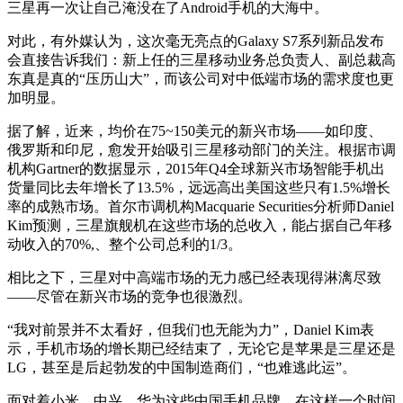
三星再一次让自己淹没在了Android手机的大海中。
对此，有外媒认为，这次毫无亮点的Galaxy S7系列新品发布
会直接告诉我们：新上任的三星移动业务总负责人、副总裁高
东真是真的“压历山大”，而该公司对中低端市场的需求度也更
加明显。
据了解，近来，均价在75~150美元的新兴市场——如印度、
俄罗斯和印尼，愈发开始吸引三星移动部门的关注。根据市调
机构Gartner的数据显示，2015年Q4全球新兴市场智能手机出
货量同比去年增长了13.5%，远远高出美国这些只有1.5%增长
率的成熟市场。首尔市调机构Macquarie Securities分析师Daniel
Kim预测，三星旗舰机在这些市场的总收入，能占据自己年移
动收入的70%,、整个公司总利的1/3。
相比之下，三星对中高端市场的无力感已经表现得淋漓尽致
——尽管在新兴市场的竞争也很激烈。
“我对前景并不太看好，但我们也无能为力”，Daniel Kim表
示，手机市场的增长期已经结束了，无论它是苹果是三星还是
LG，甚至是后起勃发的中国制造商们，“也难逃此运”。
面对着小米、中兴、华为这些中国手机品牌，在这样一个时间