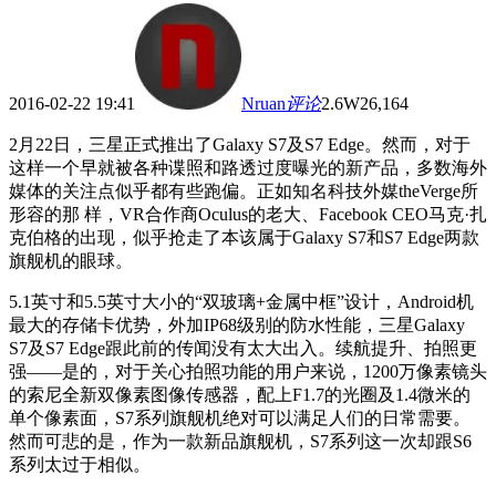
2016-02-22 19:41
Nruan
评论
2.6W
26,164
2月22日，三星正式推出了Galaxy S7及S7 Edge。然而，对于
这样一个早就被各种谍照和路透过度曝光的新产品，多数海外
媒体的关注点似乎都有些跑偏。正如知名科技外媒theVerge所
形容的那 样，VR合作商Oculus的老大、Facebook CEO马克·扎
克伯格的出现，似乎抢走了本该属于Galaxy S7和S7 Edge两款
旗舰机的眼球。
5.1英寸和5.5英寸大小的“双玻璃+金属中框”设计，Android机
最大的存储卡优势，外加IP68级别的防水性能，三星Galaxy
S7及S7 Edge跟此前的传闻没有太大出入。续航提升、拍照更
强——是的，对于关心拍照功能的用户来说，1200万像素镜头
的索尼全新双像素图像传感器，配上F1.7的光圈及1.4微米的
单个像素面，S7系列旗舰机绝对可以满足人们的日常需要。
然而可悲的是，作为一款新品旗舰机，S7系列这一次却跟S6
系列太过于相似。