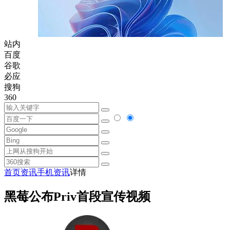
站内
百度
谷歌
必应
搜狗
360
首页
资讯
手机资讯
详情
黑莓公布Priv首段宣传视频