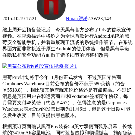
2015-10-19 17:21
Nruan
评论
2.3W
23,143
继上周开启预售登记后，今天黑莓官方公布了Priv的首段宣传
视频。在视频描述中将称之为全球首款运行Android系统的黑
莓安全智能手机，并着重展现了流畅的系统操作细节。在系统
界面方面非常接近于原生Android的使用体验，但是黑莓承诺
在隐私和安全功能方面做了诸多细节的调整和改善。
黑莓Priv计划将于今年11月份正式发售，不过英国零售商
Carphones Warehouse目前公布的售价不低于580英镑（约合
￥5518.8），相比较其他旗舰来说价格还是有点偏高。不过好
消息是英国用户在和运营商EE和Vodafone签署两年协议，每
月需要支付48英镑（约合￥457）。值得注意的是Carphones
Warehouse表示Priv的发售日期为11月6日，但是这个日期可能
会发生改变，目前仅提供黑色版本。
根据预订页面确认黑莓Priv装备5.4英寸双侧面弧形屏幕，长续
航的3410mAh容量电池，同时装备虚拟和物理键盘，施耐德认