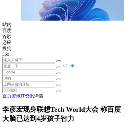
站内
百度
谷歌
必应
搜狗
360
首页
资讯
IT资讯
详情
李彦宏现身联想Tech World大会 称百度
大脑已达到4岁孩子智力